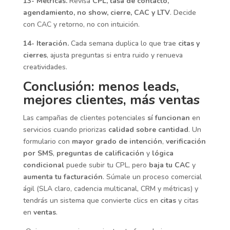
13- Métricas.
Revisa
CPL, tasa de contacto,
agendamiento, no show, cierre, CAC y LTV
. Decide
con CAC y retorno, no con intuición.
14- Iteración.
Cada semana duplica lo que trae
citas y
cierres
, ajusta preguntas si entra ruido y renueva
creatividades.
Conclusión: menos leads,
mejores clientes, más ventas
Las campañas de clientes potenciales
sí funcionan
en
servicios cuando priorizas
calidad sobre cantidad
. Un
formulario con
mayor grado de intención
,
verificación
por SMS
,
preguntas de calificación
y
lógica
condicional
puede subir tu CPL, pero
baja tu CAC
y
aumenta tu facturación
. Súmale un proceso comercial
ágil (SLA claro, cadencia multicanal, CRM y métricas) y
tendrás un sistema que convierte clics en
citas
y citas
en
ventas
.