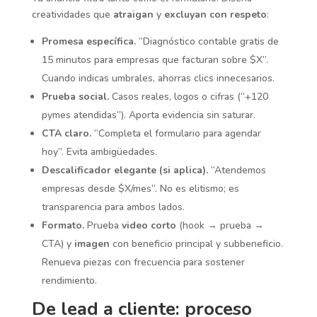
creatividades que
atraigan
y
excluyan con respeto
:
Promesa específica.
“Diagnóstico contable gratis de
15 minutos para empresas que facturan sobre $X”.
Cuando indicas umbrales, ahorras clics innecesarios.
Prueba social.
Casos reales, logos o cifras (“+120
pymes atendidas”). Aporta evidencia sin saturar.
CTA claro.
“Completa el formulario para agendar
hoy”. Evita ambigüedades.
Descalificador elegante (si aplica).
“Atendemos
empresas desde $X/mes”. No es elitismo; es
transparencia para ambos lados.
Formato.
Prueba
video corto
(hook → prueba →
CTA) y
imagen
con beneficio principal y subbeneficio.
Renueva piezas con frecuencia para sostener
rendimiento.
De lead a cliente: proceso