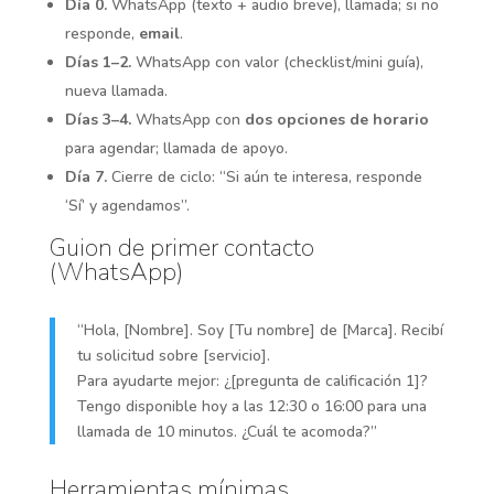
Día 0.
WhatsApp (texto + audio breve), llamada; si no
responde,
email
.
Días 1–2.
WhatsApp con valor (checklist/mini guía),
nueva llamada.
Días 3–4.
WhatsApp con
dos opciones de horario
para agendar; llamada de apoyo.
Día 7.
Cierre de ciclo: “Si aún te interesa, responde
‘Sí’ y agendamos”.
Guion de primer contacto
(WhatsApp)
“Hola, [Nombre]. Soy [Tu nombre] de [Marca]. Recibí
tu solicitud sobre [servicio].
Para ayudarte mejor: ¿[pregunta de calificación 1]?
Tengo disponible hoy a las 12:30 o 16:00 para una
llamada de 10 minutos. ¿Cuál te acomoda?”
Herramientas mínimas