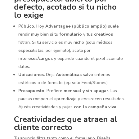
defecto, acotado si tu nicho
lo exige
Público.
Hoy
Advantage+ (público amplio)
suele
rendir muy bien si tu
formulario
y tus
creativos
filtran. Si tu servicio es muy nicho (solo médicos
especialistas, por ejemplo), acota por
intereses/cargos
y expande cuando el pixel acumule
datos.
Ubicaciones.
Deja
Automáticas
salvo criterios
estéticos o de formato (ej.: solo Feed/Stories).
Presupuesto.
Prefiere
mensual y sin apagar
. Las
pausas rompen el aprendizaje y encarecen resultados.
Ajusta creatividades y pujas
con la campaña viva
.
Creatividades que atraen al
cliente correcto
Tu anuncio filtra tanto como el formulario. Diseña