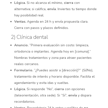
Lógica.
Si no alcanza el mínimo,
cierra
con
alternativa; si califica,
envía
. Inviertes tu tiempo donde
hay posibilidad real.
Ventas.
Agenda en 24 h y envía propuesta clara.
Cierra con pasos y plazos definidos.
2) Clínica dental
Anuncio.
“Primera evaluación sin costo: limpieza,
ortodoncia o implantes. Agenda hoy en [comuna].”
Nombras tratamientos y zona para atraer pacientes
reales cercanos.
Formulario.
“¿Puedes asistir a [dirección]?” (Sí/No),
tratamiento de interés y horario disponible. Facilita el
agendamiento y evita idas y vueltas.
Lógica.
Si responde “No”,
cierra
con opciones
(teleorientación, otra sede). Si “Sí”,
envía
y dispara
recordatorios.
Ventas.
Recordatorio 24 h antes y política de
no