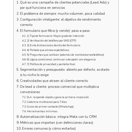
Qué es una campaña de clientes potenciales (Lead Ads) y
por qué funciona en servicios
El problema de siempre: mucho volumen, poca calidad
Configuración inteligente: el objetivo de rendimiento
correcto
El formulario que filtra (y vende): paso a paso
1) Tipo de formulario: Mayor grado de intención
2) Verificación del teléfono por SMS (OTP)
3) Evita distracciones dentro del formulario
4) Portada que alinea expectativas
5) Preguntas que califican (además de nombre/correo/teléfono)
6) Lógica condicional: continuar o despedir con elegancia
7) Política de privacidad y pantalla final
Segmentación y presupuesto: abierto por defecto, acotado
si tu nicho lo exige
Creatividades que atraen al cliente correcto
De lead a cliente: proceso comercial que multiplica
conversiones
SLA: responde rápido y gana la primera impresión
Cadencia multicanal para 7 días
Guion de primer contacto (WhatsApp)
Herramientas mínimas
Automatización básica: integra Meta con tu CRM
Métricas que importan (con definiciones claras)
Errores comunes (y cómo evitarlos)