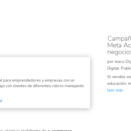
Campaña
Meta Ads
negocios
por
Joaco Dig
Digital
,
Publi
Si vendes ser
ital para emprendedores y empresas con un
educación, ma
ajo con clientes de diferentes rubros manejando
leer más
uí
ne, elegir la plataforma de
e-commerce