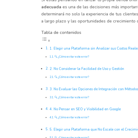
adecuada
es una de las decisiones más importan
determinará no solo la experiencia de tus clientes
a largo plazo y las oportunidades de crecimiento 
Tabla de contenidos
1. Elegir una Plataforma sin Analizar sus Costos Reale
🔍 ¿Cómo evitar este error?
2. No Considerar la Facilidad de Uso y Gestión
🔍 ¿Cómo evitar este error?
3. No Evaluar las Opciones de Integración con Método
🔍 ¿Cómo evitar este error?
4. No Pensar en SEO y Visibilidad en Google
🔍 ¿Cómo evitar este error?
5. Elegir una Plataforma que No Escale con el Crecimi
🔍 ¿Cómo evitar este error?