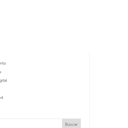
nto
s
gital
ed
Buscar