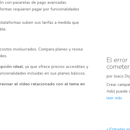
ión con pasarelas de pago avanzadas.
formas requieren pagar por funcionalidades
lataformas suben sus tarifas a medida que
ble.
 costos involucrados. Compara planes y revisa
des.
El erro
cometer
pción ideal
, ya que ofrece precios accesibles y
funcionalidades incluidas en sus planes básicos.
por
Joaco Dig
a revisar el vídeo relacionado con el tema en
Crear campañ
Ads) puede s
leer más
« Entradas m