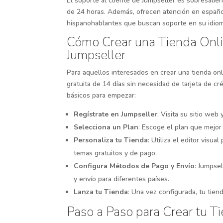
El soporte al cliente de Jumpseller es sobresalie
de 24 horas. Además, ofrecen atención en español
hispanohablantes que buscan soporte en su idiom
Cómo Crear una Tienda Onl
Jumpseller
Para aquellos interesados en crear una tienda on
gratuita de 14 días sin necesidad de tarjeta de c
básicos para empezar:
Regístrate en Jumpseller
: Visita su sitio web
Selecciona un Plan
: Escoge el plan que mejor
Personaliza tu Tienda
: Utiliza el editor visua
temas gratuitos y de pago.
Configura Métodos de Pago y Envío
: Jumpse
y envío para diferentes países.
Lanza tu Tienda
: Una vez configurada, tu tiend
Paso a Paso para Crear tu T