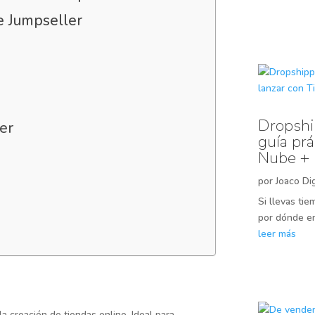
e Jumpseller
Dropship
er
guía prá
Nube + 
por
Joaco Dig
Si llevas ti
por dónde em
leer más
a creación de tiendas online. Ideal para