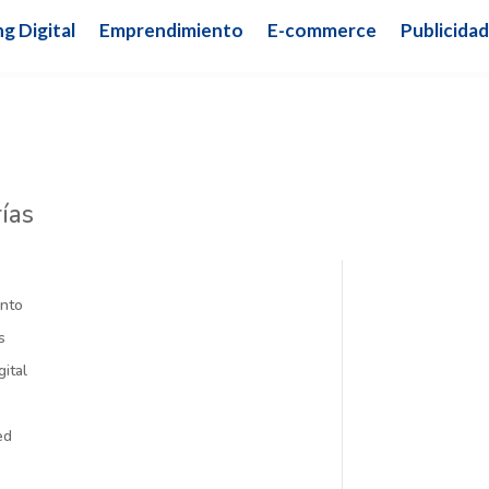
g Digital
Emprendimiento
E-commerce
Publicidad
ías
nto
s
gital
ed