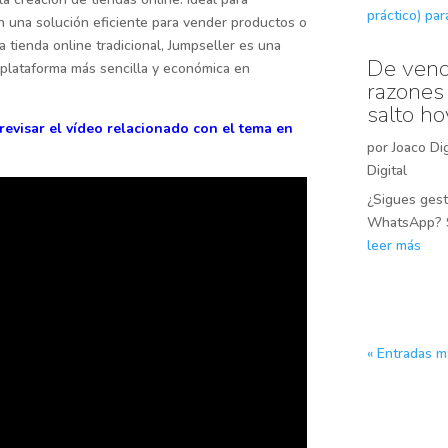
una solución eficiente para vender productos o
na tienda online tradicional, Jumpseller es una
De vend
 plataforma más sencilla y económica en
razones 
salto ho
a revisar el vídeo relacionado con el tema en
por
Joaco Dig
Digital
¿Sigues gest
WhatsApp? Si
leer más
« Entradas m